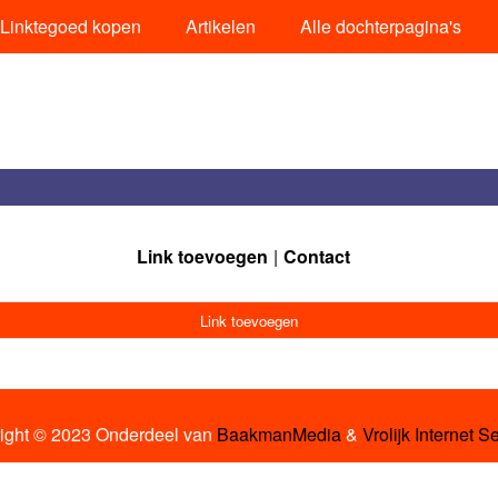
Linktegoed kopen
Artikelen
Alle dochterpagina's
Link toevoegen
Contact
Link toevoegen
ight © 2023 Onderdeel van
BaakmanMedia
&
Vrolijk Internet S