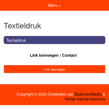
Menu +
Textieldruk
Textieldruk
Link toevoegen
Contact
Link toevoegen
Copyright © 2023 Onderdeel van
BaakmanMedia
&
Vrolijk Internet Services